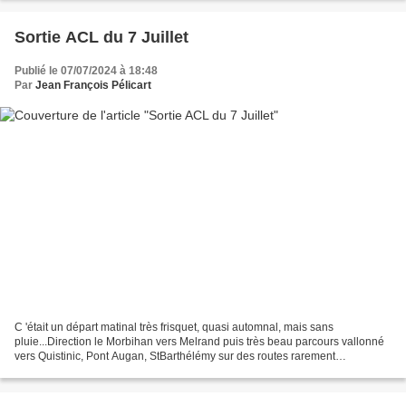
Sortie ACL du 7 Juillet
Publié le 07/07/2024 à 18:48
Par
Jean François Pélicart
C 'était un départ matinal très frisquet, quasi automnal, mais sans
pluie...Direction le Morbihan vers Melrand puis très beau parcours vallonné
vers Quistinic, Pont Augan, StBarthélémy sur des routes rarement
proposées. Photo JF Pause devant le pont de...