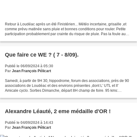
Retour à Loudéac après un été Finistérien... Météo incertaine, grisaille ,et
comme prévu matinée sans pluie et bonnes conditions pour rouler. Petite
participation probablement par crainte du risque de pluie. Pas la foule au
départ, mais Pierre toujours...
Que faire ce WE ? ( 7 - 8/09).
Publié le 06/09/2024 à 05:30
Par
Jean François Pélicart
Samedi, à partir de 9H 30, hippodrome, forum des associations, près de 90
associations de Loudéac et des environs présentes ,dont L' UTL et ll'
Amicale cyclo. Sorties Dimanche, départ 8H champ de foire. 95 kms:
Josselin- St Gobrien- St Servant- Le Quilly-...
Alexandre Léauté, 2 eme médaille d'OR !
Publié le 04/09/2024 à 14:43
Par
Jean François Pélicart