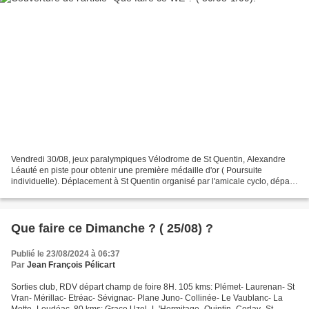
Vendredi 30/08, jeux paralympiques Vélodrome de St Quentin, Alexandre
Léauté en piste pour obtenir une première médaille d'or ( Poursuite
individuelle). Déplacement à St Quentin organisé par l'amicale cyclo, départ
en bus 3H 30 parking palais des congrès...
Que faire ce Dimanche ? ( 25/08) ?
Publié le 23/08/2024 à 06:37
Par
Jean François Pélicart
Sorties club, RDV départ champ de foire 8H. 105 kms: Plémet- Laurenan- St
Vran- Mérillac- Etréac- Sévignac- Plane Juno- Collinée- Le Vaublanc- La