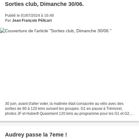
Sorties club, Dimanche 30/06.
Publié le 01/07/2024 à 10:40
Par
Jean François Pélicart
30 juin, avant d'aller voter, la matinée était consacrée au vélo avec des
sorties de 90 à 120 kms suivant les groupes. G1 en pause à Trémorel,
photos JF et Hubertl Quasiment 120 kms au programme pour les G1 et G2,
la plus longue sortie de l'année., avec...
Audrey passe la 7eme !