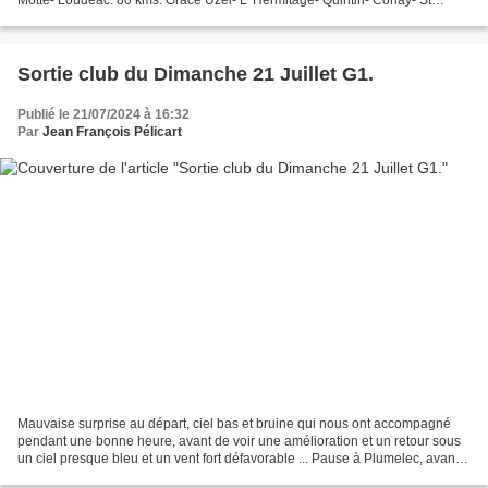
Motte- Loudéac. 80 kms: Grace Uzel- L 'Hermitage- Quintin- Corlay- St
Mayeux- St Gilles Vx Marché - Mur-...
Sortie club du Dimanche 21 Juillet G1.
Publié le 21/07/2024 à 16:32
Par
Jean François Pélicart
Mauvaise surprise au départ, ciel bas et bruine qui nous ont accompagné
pendant une bonne heure, avant de voir une amélioration et un retour sous
un ciel presque bleu et un vent fort défavorable ... Pause à Plumelec, avant
d'entamer le retour vent de...