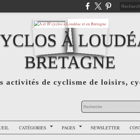
 CYCLOS À LOUDÉ
BRETAGNE
s activités de cyclisme de loisirs, c
UEIL
CATÉGORIES
PAGES
NEWSLETTER
CON