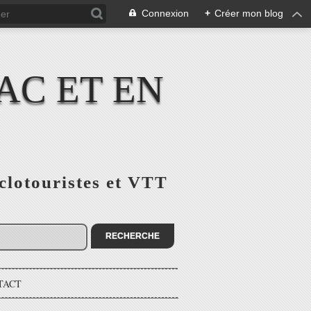
Connexion
+
Créer mon blog
AC ET EN
yclotouristes et VTT
TACT