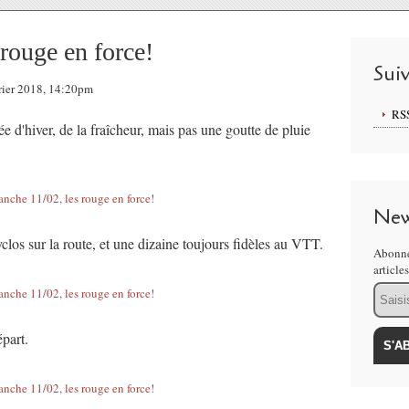
rouge en force!
Sui
vrier 2018, 14:20pm
RS
 d'hiver, de la fraîcheur, mais pas une goutte de pluie
New
yclos sur la route, et une dizaine toujours fidèles au VTT.
Abonne
article
Email
part.