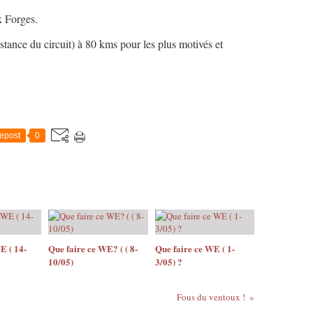
x Forges.
stance du circuit) à 80 kms pour les plus motivés et
epost
0
E ( 14-
Que faire ce WE? ( ( 8-
Que faire ce WE ( 1-
10/05)
3/05) ?
Fous du ventoux !