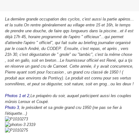
La dernière grande occupation des cyclos, c'est aussi la partie apéros...
et la suite.On rentre généralement au village entre 15 et 16h, le temps
de prendre une douche, de faire qqs longueurs dans la piscine...et il est
déjà 17h 45, horaire programmé de l'apéro " officieux"...qui permet
d'attendre l'apéro " officiel", qui fait suite au briefing journalier organisé
par le coach André, du CODEP. Ensuite, c'est repas, et après , vers
21h 30, c'est dégustation de " gnole" ou "lambic", c'est la même chose
, soit en gallo, soit en breton...Le fournisseur officiel est René, qui a tjs
en réserve un gand cru de Carnoet. Cette année, il y avait concurrence,
Pierre ayant sorti pour l'occasion , un grand cru classé de 1950 ! (
produit aux environs de Pontivy). Le produit est connu pour ses vertus
somnifères, et peut se déguster, soit nature, soit en grog...ou les deux !
Photos 1 et 2
,Le préapéro du soir, auquel participent aussi les couples
mûrois Leroux et Coupé.
Photo 3
, le président et sa gnole grand cru 1950 (ne pas se fier à
l'étiquette...)