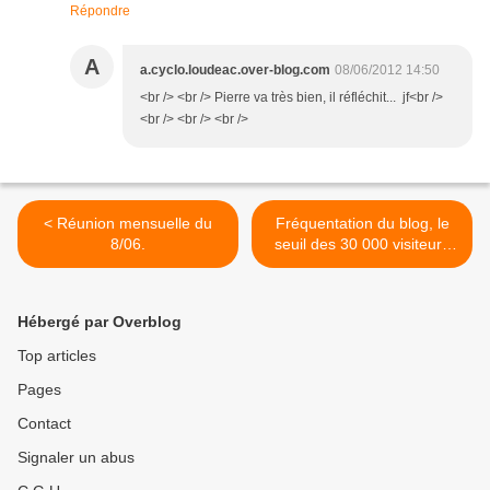
Répondre
A
a.cyclo.loudeac.over-blog.com
08/06/2012 14:50
<br /> <br /> Pierre va très bien, il réfléchit... jf<br />
<br /> <br /> <br />
< Réunion mensuelle du
Fréquentation du blog, le
8/06.
seuil des 30 000 visiteurs
franchi. >
Hébergé par Overblog
Top articles
Pages
Contact
Signaler un abus