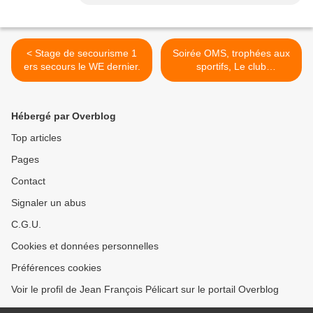
< Stage de secourisme 1
Soirée OMS, trophées aux
ers secours le WE dernier.
sportifs, Le club
récompensé. >
Hébergé par Overblog
Top articles
Pages
Contact
Signaler un abus
C.G.U.
Cookies et données personnelles
Préférences cookies
Voir le profil de Jean François Pélicart sur le portail Overblog