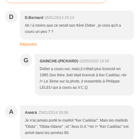
D
D.Bernard
26/01/2014 20:14
Ah ! à moins que ce serait son frère Didier , je crois qu'il a
couru un peu ? ?
Répondre
G
GAINCHE-(PICHARD)
02/05/2020 18:58
Didier a couru oui, mais,il n'était plus licencié en
1985.Son frère Joël était licencié à Ker Cadélac.<br
/> Le 3ème sur la photo, il ressemble à Philippe
LELEU qui a couru au V.C.Q.
A
Annick
25/01/2014 20:08
Je n'ai jamais porté le maillot "Ker Cadélac". Mais les maillots
"Olida" ; "Olida-Gitane" ; et "Jeux G.A."<br /> "Ker Cadélac" est
arrivé dans les années 80.