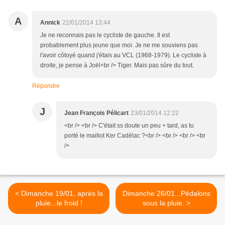
A
Annick
22/01/2014 13:44
Je ne reconnais pas le cycliste de gauche. Il est
probablement plus jeune que moi. Je ne me souviens pas
l'avoir côtoyé quand j'étais au VCL (1968-1979). Le cycliste à
droite, je pense à Joël<br /> Tiger. Mais pas sûre du tout.
Répondre
J
Jean François Pélicart
23/01/2014 12:22
<br /> <br /> C'était ss doute un peu + tard, as tu
porté le maillot Ker Cadélac ?<br /> <br /> <br /> <br
/>
< Dimanche 19/01, après la
Dimanche 26/01...Pédalons
pluie...le froid !
sous la pluie. >