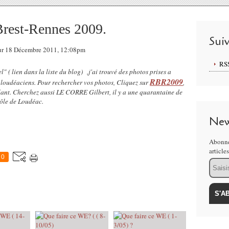
Brest-Rennes 2009.
Sui
 sur 18 Décembre 2011, 12:08pm
RS
" ( lien dans la liste du blog) ,j'ai trouvé des photos prises a
RBR2009
 loudéaciens. Pour rechercher vos photos, Cliquez sur
,
lant. Cherchez aussi LE CORRE Gilbert, il y a une quarantaine de
rôle de Loudéac.
New
Abonne
article
0
Email