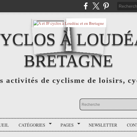
 CYCLOS À LOUDÉ
BRETAGNE
s activités de cyclisme de loisirs, c
UEIL
CATÉGORIES
PAGES
NEWSLETTER
CON