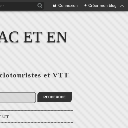
Connexion
+
Créer mon blog
AC ET EN
yclotouristes et VTT
TACT