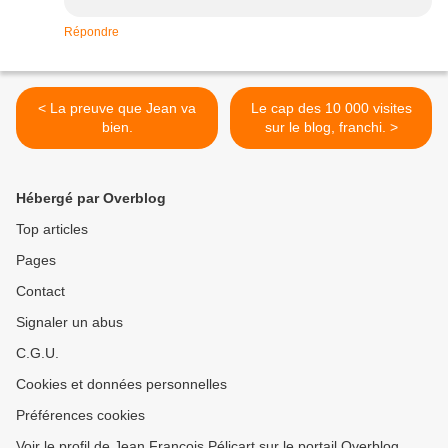
Répondre
< La preuve que Jean va
Le cap des 10 000 visites
bien.
sur le blog, franchi. >
Hébergé par Overblog
Top articles
Pages
Contact
Signaler un abus
C.G.U.
Cookies et données personnelles
Préférences cookies
Voir le profil de Jean François Pélicart sur le portail Overblog