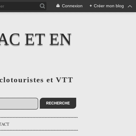
Connexion
+
Créer mon blog
AC ET EN
yclotouristes et VTT
TACT