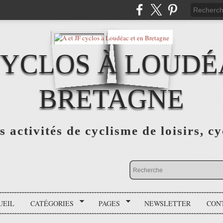
 CYCLOS À LOUDÉ
BRETAGNE
s activités de cyclisme de loisirs, c
UEIL
CATÉGORIES
PAGES
NEWSLETTER
CON