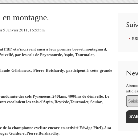
s en montagne.
Sui
ur 5 Janvier 2011, 16:55pm
RS
t PBP, et s'incrivent aussi à leur premier brevet montagnard,
ivellé, par les cols de Peyresourde, Aspin, Tourmalet,
laude Géhénneux, Pierre Boishardy, participent à cette grande
New
Abonne
article
la randonnée des cols Pyrénéens, 240kms, 4000ms de dénivellé. Le
Email
pants escaladent les cols d'Aspin, Beyrède,Tourmalet, Soulor,
re de la championne cycliste encore en activité Edwige Pitel), à sa
oger Guidec et Pierre Boishardhy.