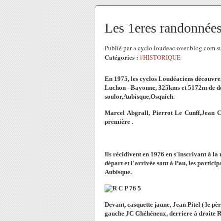
Les 1eres randonnée
Publié par a.cyclo.loudeac.over-blog.com s
Catégories :
#HISTORIQUE
En 1975, les cyclos Loudéaciens découvren
Luchon - Bayonne, 325kms et 5172m de dén
soulor,Aubisque,Osquich.
Marcel Abgrall, Pierrot Le Cunff,Jean C
première .
Ils récidivent en 1976 en s'inscrivant à 
départ et l'arrivée sont à Pau, les partici
Aubisque.
Devant, casquette jaune, Jean Pitel ( le pè
gauche JC Ghéhéneux, derriere à droite R