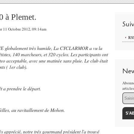
0 à Plemet.
Sui
sur 11 Octobre 2012, 09:14am
RS
n WE globalement très humide, La CYCLARMOR a vu la
étistes, 140 marcheurs, et 320 cyclos. Les participants ont
teo acceptable, avec une matinée sans pluie. Le club était
ts ( 1er club).
New
Abonne
t a prendre le départ.
article
Email
Gilles, au ravitaillement de Mohon.
rès apprécié, notre trés gourmand président l'a trouvé