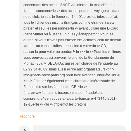
concernant des achats SNCF via Internet, la majorité des
fraudes concerne<br /> des achats pour des voyages)... dans
notre club, je suis le 6ème sur 14 ! D'après les infos que j'ai,
tous le fichier des inscrits (français comme étranger) a été
pirater, et seul les personnes<br /> ayant utiliser une E-Card
(carte virtuel ou à usage unique) y échapperont. Pour les
autres, si vous n'avez pas encore été victimes, cela ne devrait
tarder... un conseil faites opposition à votre<br /> CB, et
passer là pour voler ou perdue !<br /> <br /> Pour les victimes,
vous pouvez aussi prévenir le chef de la Gendarmerie de
Pipriac (35), M DELAHAY, qui est en charge de l'enquête au
02.99.34.40.89, mais aussi écrire aux organisateurs<br />
info@paris-brest-paris.org pour faire avancer l'enquête.<br />
<br /> Ecoutez également cette chronique intéressante de
France Info sur les fraudes de CB :<br />
(http://www.franceinfo.fr/consommation-fraude/tout-
comprendre/les-fraudes-a-la-carte-bancaire-473445-2011-
12-15)<br /> <br /> @bientôt les bretons !
Répondre