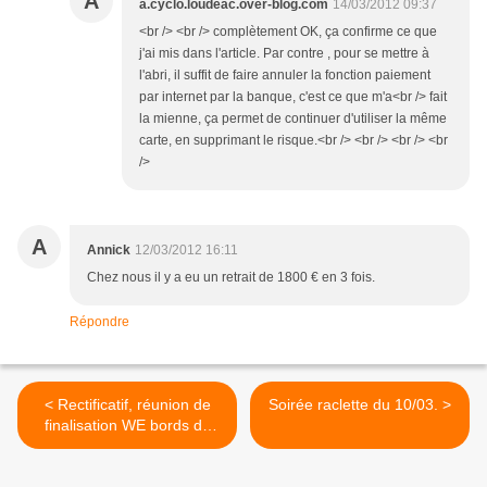
A
a.cyclo.loudeac.over-blog.com
14/03/2012 09:37
<br /> <br /> complètement OK, ça confirme ce que
j'ai mis dans l'article. Par contre , pour se mettre à
l'abri, il suffit de faire annuler la fonction paiement
par internet par la banque, c'est ce que m'a<br /> fait
la mienne, ça permet de continuer d'utiliser la même
carte, en supprimant le risque.<br /> <br /> <br /> <br
/>
A
Annick
12/03/2012 16:11
Chez nous il y a eu un retrait de 1800 € en 3 fois.
Répondre
< Rectificatif, réunion de
Soirée raclette du 10/03. >
finalisation WE bords de
Loire.