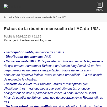
MENU
Accueil
» Echos de la réunion mensuelle de l'AC du 1/02.
Echos de la réunion mensuelle de l'AC du 1/02.
Publié le 05/02/2013 à 11:36
Par
a.cyclo.loudeac.over-blog.com
- participation faible
, ambiance très calme.
- Distribution des licences,
RAS.
- Carnet de route 2013.
Il n'a pas été distribué en raison de la présence
de qqs erreurs, notamment l'adresse de l'ancien blog ( celui ci) en 1ere
page...erreur évidemment insupportable ! Faute de vérification
sérieuse de l'épreuve initiale avant le bon a tirer définif...Il a été décidé
de reprendre le chantier.
- Raclette du 23/02:
Pour l'instant , moins d' inscriptions que
d'habitude. Il est vrai que beaucoup sont démotivés, et que le
changement de date a pour conséquences la concurrence du jarret-
frites du quartier du Ménec, ainsi que du spectacle Anne Roumanoff, au
PCC.
- Un léger relooking des maillots
serait en chantier...le vieux design