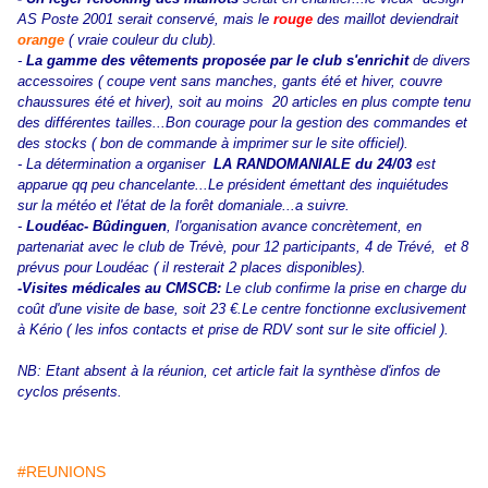
AS Poste 2001 serait conservé, mais le
rouge
des maillot deviendrait
orange
( vraie couleur du club).
-
La gamme des vêtements proposée par le club s'enrichit
de divers
accessoires ( coupe vent sans manches, gants été et hiver, couvre
chaussures été et hiver), soit au moins 20 articles en plus compte tenu
des différentes tailles...Bon courage pour la gestion des commandes et
des stocks ( bon de commande à imprimer sur le site officiel).
- La détermination a organiser
LA RANDOMANIALE du 24/03
est
ap
parue qq peu chancelante...Le président émettant des inquiétudes
sur la météo et l'état de la forêt domaniale...a suivre.
-
Loudéac- Bûdinguen
, l'organisation avance concrètement, en
partenariat avec le club de Trévè, pour 12 participants, 4 de Trévé, et 8
prévus pour Loudéac ( il resterait 2 places disponibles).
-Visites médicales au CMSCB:
Le club confirme la prise en charge du
coût d'une visite de base, soit 23 €.Le centre fonctionne exclusivement
à Kério ( les infos contacts et prise de RDV sont sur le site officiel ).
NB: Etant absent à la réunion, cet article fait la synthèse d'infos de
cyclos présents.
#REUNIONS