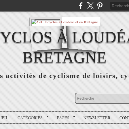
 CYCLOS À LOUDÉ
BRETAGNE
s activités de cyclisme de loisirs, c
UEIL
CATÉGORIES
PAGES
NEWSLETTER
CON