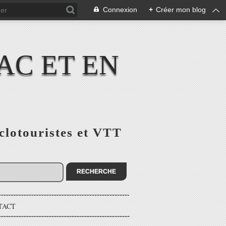
Connexion
+
Créer mon blog
AC ET EN
yclotouristes et VTT
TACT