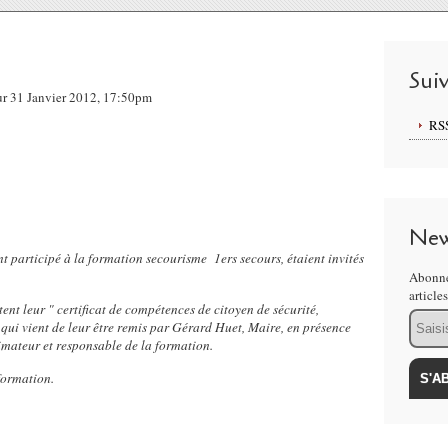
Sui
sur 31 Janvier 2012, 17:50pm
RS
New
t participé à la formation secourisme 1ers secours, étaient invités
Abonne
article
tent leur " certificat de compétences de citoyen de sécurité,
Email
 qui vient de leur être remis par Gérard Huet, Maire, en présence
ateur et responsable de la formation.
formation.