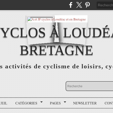
 CYCLOS À LOUDÉ
BRETAGNE
s activités de cyclisme de loisirs, c
UEIL
CATÉGORIES
PAGES
NEWSLETTER
CON