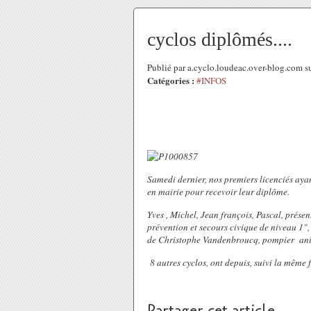
cyclos diplômés....
Publié par a.cyclo.loudeac.over-blog.com 
Catégories :
#INFOS
Samedi dernier, nos premiers licenciés ayan
en mairie pour recevoir leur diplôme.
Yves , Michel, Jean françois, Pascal, présen
prévention et secours civique de niveau 1",
de Christophe Vandenbroucq, pompier anim
8 autres cyclos, ont depuis, suivi la même 
Partager cet article