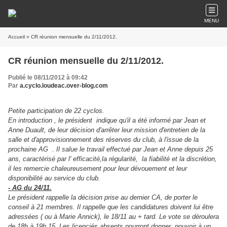
MENU
Accueil
» CR réunion mensuelle du 2/11/2012.
CR réunion mensuelle du 2/11/2012.
Publié le 08/11/2012 à 09:42
Par
a.cyclo.loudeac.over-blog.com
Petite participation de 22 cyclos.
En introduction , le président indique qu'il a été informé par Jean et
Anne Duault, de leur décision d'arrêter leur mission d'entretien de la
salle et d'approvisionnement des réserves du club, à l'issue de la
prochaine AG . Il salue le travail effectué par Jean et Anne depuis 25
ans, caractérisé par l' efficacité,la régularité, la fiabilité et la discrétion,
il les remercie chaleureusement pour leur dévouement et leur
disponibilité au service du club.
- AG du 24/11.
Le président rappelle la décision prise au dernier CA, de porter le
conseil à 21 membres. Il rappelle que les candidatures doivent lui être
adressées ( ou à Marie Annick), le 18/11 au + tard. Le vote se déroulera
de 18h à 19h 15. Les licenciés absents pourront donner pouvoir à un