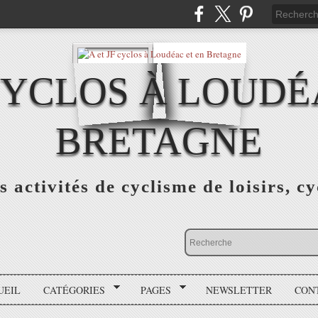
 CYCLOS À LOUDÉ
BRETAGNE
s activités de cyclisme de loisirs, c
UEIL
CATÉGORIES
PAGES
NEWSLETTER
CON