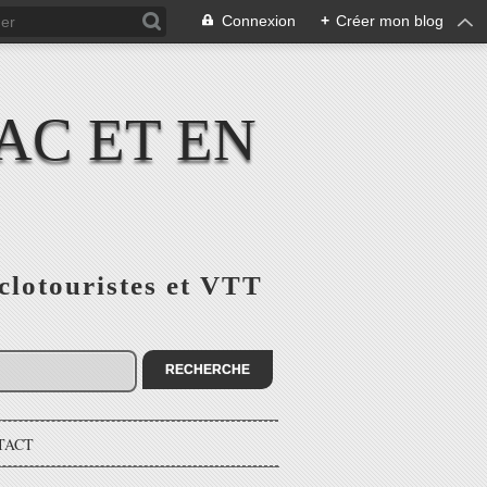
Connexion
+
Créer mon blog
AC ET EN
yclotouristes et VTT
TACT