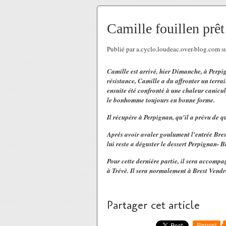
Camille fouillen prêt
Publié par a.cyclo.loudeac.over-blog.com s
Camille est arrivé, hier Dimanche, à Perpi
résistance, Camille a du affronter un terrain
ensuite été confronté à une chaleur canicul
le bonhomme toujours en bonne forme.
Il récupére à Perpignan, qu'il a prévu de q
Après avoir avaler goulument l'entrée Brest
lui reste a déguster le dessert Perpignan- B
Pour cette derniére partie, il sera accompa
à Trévè. Il sera normalement à Brest Vendr
Partager cet article
Repost