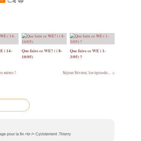
E ( 14-
Que faire ce WE? ( ( 8-
Que faire ce WE ( 1-
10/05)
3/05) ?
es mères !
Séjour Sévrier, 1er épisode...
e pour la fin.<br /> Cyclotement .Thierry