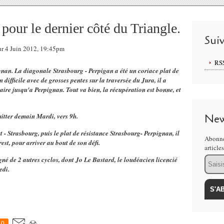
 pour le dernier côté du Triangle.
Sui
ur 4 Juin 2012, 19:45pm
RS
gnan. La diagonale Strasbourg - Perpigan a été un coriace plat de
 difficile avec de grosses pentes sur la traversée du Jura, il a
aire jusqu'a Perpignan. Tout va bien, la récupération est bonne, et
uitter demain Mardi, vers 9h.
New
 - Strasbourg, puis le plat de résistance Strasbourg- Perpignan, il
Abonne
rest, pour arriver au bout de son défi.
article
Email
gné de 2 autres cyclos, dont Jo Le Bastard, le loudéacien licencié
edi.
0