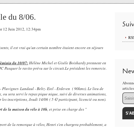
le du 8/06.
Sui
sur 12 Juin 2012, 12:34pm
RS
sents, il est vrai qu'un certain nombre étaient encore en séjours
 féminin du 10/07:
Hélène Michel et Gisèle Boishardy prennent en
JC Pasquer le ravito prévu sur le circuit.Le président les remercie.
New
Abonne
article
- Pluvigner- Landaul - Beltz- Etel - Erdeven ( 90kms). Le lieu de
x
, ou sera servi le repas pique nique, suivi de diverses animations,
Email
 les inscriptions, Jeudi 14/06 ( 5 €/ participant, licencié ou non).
rt de la maison du vélo à 10h
, et prise en charge des "
nsport de la remorque à vélos, Henri s'en chargera probablement, a