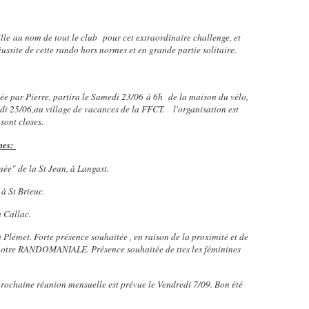
lle au nom de tout le club pour cet extraordinaire challenge, et
ussite de cette rando hors normes et en grande partie solitaire.
e par Pierre, partira le Samedi 23/06 à 6h de la maison du vélo,
di 25/06,au village de vacances de la FFCT. l'organisation est
 sont closes.
nes:
uée" de la St Jean, à Langast.
 St Brieuc.
à Callac.
met. Forte présence souhaitée , en raison de la proximité et de
à notre RANDOMANIALE. Présence souhaitée de ttes les féminines
 prochaine réunion mensuelle est prévue le Vendredi 7/09. Bon été