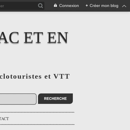
Connexion
+
Créer mon blog
AC ET EN
yclotouristes et VTT
TACT