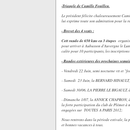
-Triangle de Camille Fouillen.
Le président félicite chaleureusement Cami
lui exprime toute son admiration pour la ré
- Brevet des 4 vents :
Cett rando de 650 kms en 3 étapes
organisé
pour arriver à Aubusson d'Auvergne le Lun
calée pour 10 participants, les inscriptions
- Randos extérieures des prochaines semai
- Vendredi 22 Juin, semi nocturne vtt et "fo
- Samedi 23 Juin, la BERNARD HINAULT, à
- Samedi 30/06, LA PIERRE LE BIGAULT, 
- Dimanche 1/07, la ANNICK CHAPRON, à Plé
la forte participation du club de Plémet 
engagées sur TOUTES A PARIS 2012;
Nous rentrons dans la période estivale, la
et bonnes vacances à tous.