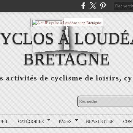
 CYCLOS À LOUDÉ
BRETAGNE
s activités de cyclisme de loisirs, c
UEIL
CATÉGORIES
PAGES
NEWSLETTER
CON