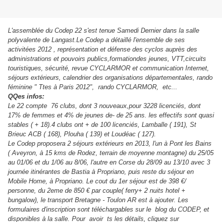
L'assemblée du Codep 22 s'est tenue Samedi Dernier dans la salle
polyvalente de Langast.Le Codep a détaillé l'ensemble de ses
activitées 2012 , représentation et défense des cyclos auprès des
administrations et pouvoirs publics,formationdes jeunes, VTT,circuits
touristiques, sécurité, revue CYCLARMOR et communication Internet,
séjours extérieurs, calendrier des organisations départementales, rando
féminine " Ttes à Paris 2012", rando CYCLARMOR, etc...
QQes infos:
Le 22 compte 76 clubs, dont 3 nouveaux,pour 3228 licenciés, dont
17% de femmes et 4% de jeunes de- de 25 ans. les effectifs sont quasi
stables ( + 18).4 clubs ont + de 100 licenciés, Lamballe ( 191), St
Brieuc ACB ( 168), Plouha ( 139) et Loudéac ( 127).
Le Codep proposera 2 séjours extérieurs en 2013, l'un à Pont les Bains
( Aveyron, à 15 kms de Rodez, terrain de moyenne montagne) du 25/05
au 01/06 et du 1/06 au 8/06, l'autre en Corse du 28/09 au 13/10 avec 3
journée itinérantes de Bastia à Propriano, puis reste du séjour en
Mobile Home, à Propriano. Le cout du 1er séjour est de 398 €/
personne, du 2eme de 850 € par couple( ferry+ 2 nuits hotel +
bungalow), le transport Bretagne - Toulon AR est à ajouter. Les
formulaires d'inscription sont téléchargables sur le blog du CODEP, et
disponibles à la salle.
Pour avoir ts les détails, cliquez sur