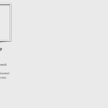
e
Samedi
ésorier)
ivités