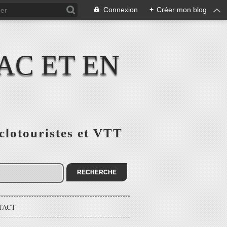
Connexion
+
Créer mon blog
AC ET EN
yclotouristes et VTT
TACT