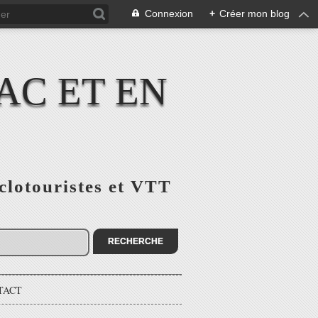
Connexion
+
Créer mon blog
AC ET EN
yclotouristes et VTT
TACT