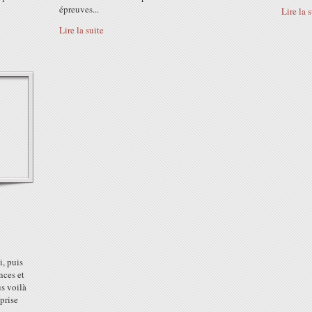
épreuves...
Lire la 
Lire la suite
, puis
nces et
us voilà
prise