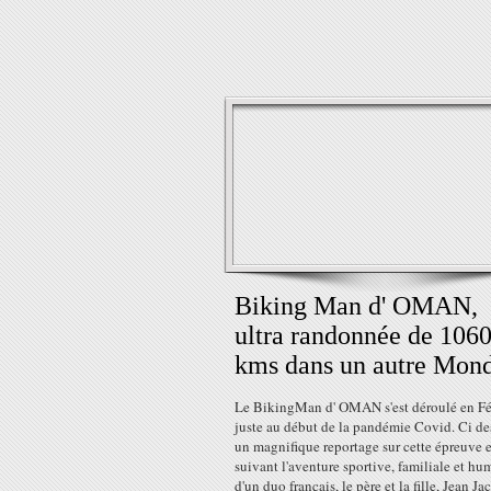
Biking Man d' OMAN,
ultra randonnée de 106
kms dans un autre Mond
Le BikingMan d' OMAN s'est déroulé en Fév
juste au début de la pandémie Covid. Ci d
un magnifique reportage sur cette épreuve 
suivant l'aventure sportive, familiale et hu
d'un duo français, le père et la fille, Jean Ja