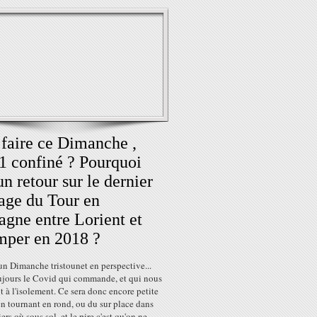
faire ce Dimanche ,
1 confiné ? Pourquoi
un retour sur le dernier
age du Tour en
agne entre Lorient et
per en 2018 ?
n Dimanche tristounet en perspective...
oujours le Covid qui commande, et qui nous
t à l'isolement. Ce sera donc encore petite
n tournant en rond, ou du sur place dans
ers où sous sol, et le pire c'est qu'on ne...