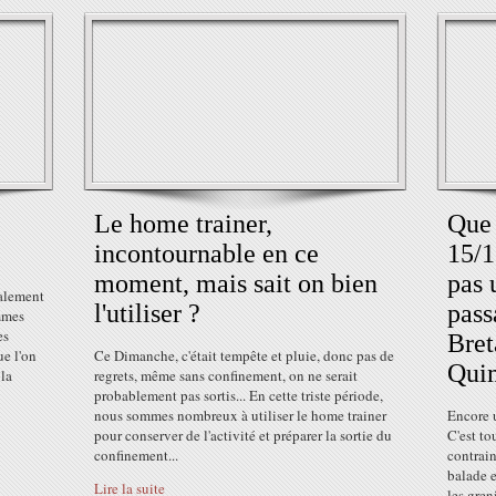
Le home trainer,
Que 
incontournable en ce
15/1
moment, mais sait on bien
pas 
ralement
l'utiliser ?
pass
ommes
es
Bret
ue l'on
Ce Dimanche, c'était tempête et pluie, donc pas de
Quim
 la
regrets, même sans confinement, on ne serait
probablement pas sortis... En cette triste période,
nous sommes nombreux à utiliser le home trainer
Encore u
pour conserver de l'activité et préparer la sortie du
C'est t
confinement...
contrain
balade e
Lire la suite
les greni