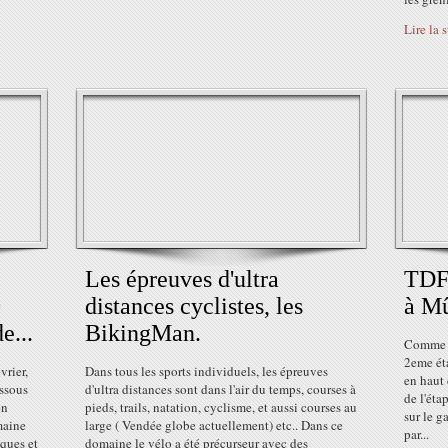
Lire la 
Les épreuves d'ultra
TDF 
0
distances cyclistes, les
à Mû
e...
BikingMan.
Comme l
2eme éta
rier,
Dans tous les sports individuels, les épreuves
en haut
essous
d'ultra distances sont dans l'air du temps, courses à
de l'éta
en
pieds, trails, natation, cyclisme, et aussi courses au
sur le g
maine
large ( Vendée globe actuellement) etc.. Dans ce
par...
cques et
domaine le vélo a été précurseur avec des