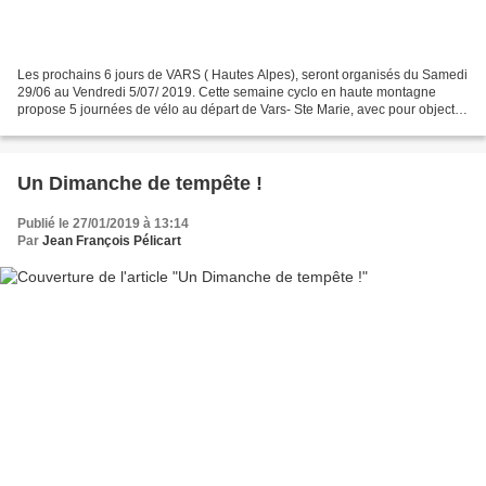
Les prochains 6 jours de VARS ( Hautes Alpes), seront organisés du Samedi
29/06 au Vendredi 5/07/ 2019. Cette semaine cyclo en haute montagne
propose 5 journées de vélo au départ de Vars- Ste Marie, avec pour objectif
l'escalade des grands cols de la...
Un Dimanche de tempête !
Publié le 27/01/2019 à 13:14
Par
Jean François Pélicart