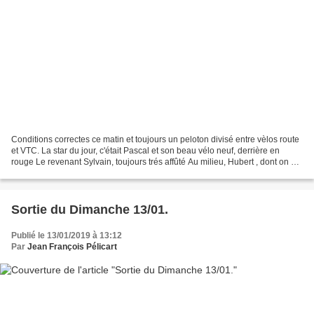
Conditions correctes ce matin et toujours un peloton divisé entre vèlos route
et VTC. La star du jour, c'était Pascal et son beau vélo neuf, derrière en
rouge Le revenant Sylvain, toujours trés affûté Au milieu, Hubert , dont on va
malheureusement reparlé. Trés...
Sortie du Dimanche 13/01.
Publié le 13/01/2019 à 13:12
Par
Jean François Pélicart