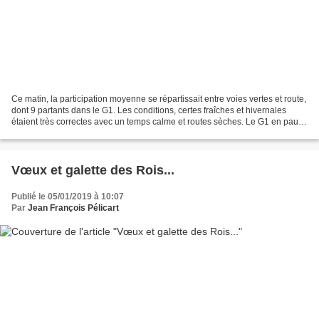
Ce matin, la participation moyenne se répartissait entre voies vertes et route,
dont 9 partants dans le G1. Les conditions, certes fraîches et hivernales
étaient très correctes avec un temps calme et routes sèches. Le G1 en pause
à l'étang de Cléguerec....
Vœux et galette des Rois...
Publié le 05/01/2019 à 10:07
Par
Jean François Pélicart