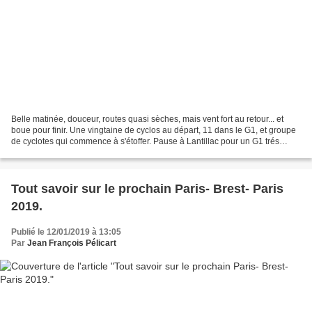
Belle matinée, douceur, routes quasi sèches, mais vent fort au retour... et
boue pour finir. Une vingtaine de cyclos au départ, 11 dans le G1, et groupe
de cyclotes qui commence à s'étoffer. Pause à Lantillac pour un G1 trés
cyclosportif, avec des nouveaux...circuitrallongé...
Tout savoir sur le prochain Paris- Brest- Paris
2019.
Publié le 12/01/2019 à 13:05
Par
Jean François Pélicart