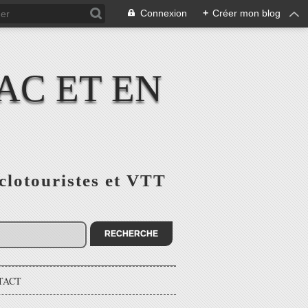
Connexion
+
Créer mon blog
AC ET EN
yclotouristes et VTT
TACT