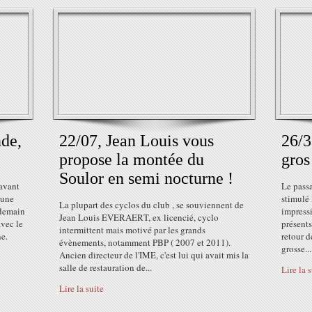
de,
22/07, Jean Louis vous
26/3
propose la montée du
gros
Soulor en semi nocturne !
 avant
Le passa
 une
stimulé 
La plupart des cyclos du club , se souviennent de
 demain
impressi
Jean Louis EVERAERT, ex licencié, cyclo
avec le
présents
intermittent mais motivé par les grands
e.
retour d
évènements, notamment PBP ( 2007 et 2011).
grosse...
Ancien directeur de l'IME, c'est lui qui avait mis la
salle de restauration de...
Lire la 
Lire la suite