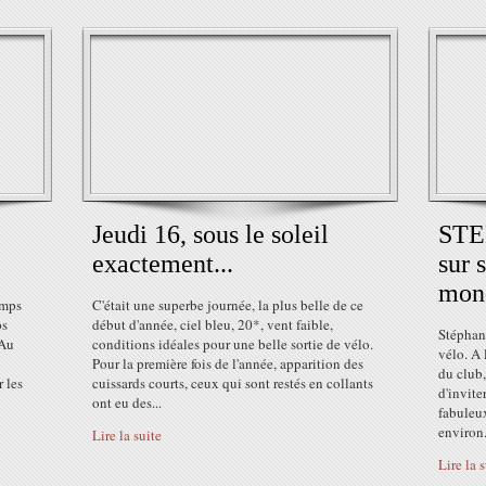
Jeudi 16, sous le soleil
STE
exactement...
sur 
mond
emps
C'était une superbe journée, la plus belle de ce
ps
début d'année, ciel bleu, 20*, vent faible,
Stéphan
 Au
conditions idéales pour une belle sortie de vélo.
vélo. A 
Pour la première fois de l'année, apparition des
du club,
 les
cuissards courts, ceux qui sont restés en collants
d'invite
ont eu des...
fabuleux
environ.
Lire la suite
Lire la 