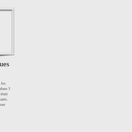
ues
 les
 dans 3
était
ants.
pour