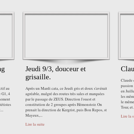
ng
Jeudi 9/3, douceur et
Clau
grisaille.
Claude e
passion
ctif au
Après un Mardi cata, ce Jeudi gris et doux s'avérait
en Juill
e G1, 4
agréable, malgré des routes très sales et marquées
les même
chement
par le passage de ZEUS. Direction l'ouest et
le même 
étistes
constitution de 2 groupes après Hémonstoir. On
Tour, et.
...
prenait la direction de Kergrist, puis Bon Repos, st
Mayeux,...
Lire la 
Lire la suite