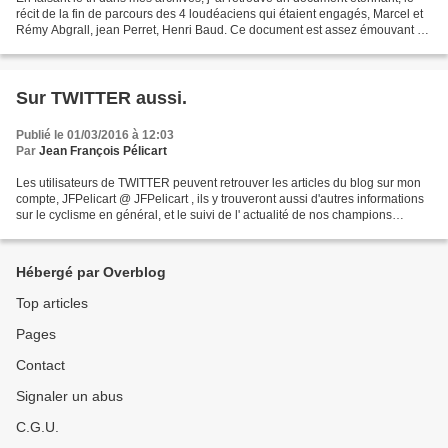
récit de la fin de parcours des 4 loudéaciens qui étaient engagés, Marcel et
Rémy Abgrall, jean Perret, Henri Baud. Ce document est assez émouvant et
permet de comprendre les...
Sur TWITTER aussi.
Publié le 01/03/2016 à 12:03
Par
Jean François Pélicart
Les utilisateurs de TWITTER peuvent retrouver les articles du blog sur mon
compte, JFPelicart @ JFPelicart , ils y trouveront aussi d'autres informations
sur le cyclisme en général, et le suivi de l' actualité de nos champions
bretons, Audrey Cordon,...
Hébergé par Overblog
Top articles
Pages
Contact
Signaler un abus
C.G.U.