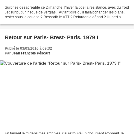
Surprise désagréable ce Dimanche, l'hiver fait de la résistance, avec du froid
, et surtout un risque de verglas... Autant dire qu'il fallait changer les plans,
rester sous la couette ? Ressortir le VTT ? Retarder le départ ? Hubert a
choisi VTT en forêt...
Retour sur Paris- Brest- Paris, 1979 !
Publié le 03/03/2016 à 09:32
Par
Jean François Pélicart
En faisant le tri dans mes archives, j' ai retrouvé un document étonnant, le