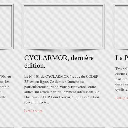
,
CYCLARMOR, dernière
La 
édition.
Très bel
circuits
/06. Au
Le N° 101 de CYCLARMOR ( revue du CODEP
particip
ous les
22) est en ligne. Ce dernier Numéro est
décevant
vorable
particulièrement riche, vous y trouverez , entre
cycliste
e
autres, un article particulièrement intéressant sur
elle
l'histoire de PBP. Pour l'ouvrir, cliquez sur le lien
Lire la 
suivant http://...
Lire la suite