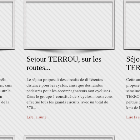
Sejour TERROU, sur les
Séj
routes...
TER
vélo,
Le séjour proposait des circuits de différentes
Cette a
ns, sans
distance pour les cyclos, ainsi que des randos
proposé 
 sur le
pédestres pour les accompagnateurs non cyclistes .
semaine
en
Dans le groupe 1 constitué de 8 cyclos, nous avons
TERROU,
 de la
effectué tous les grands circuits, avec un total de
perdue 
570...
kms de 
Lire la suite
Lire la 