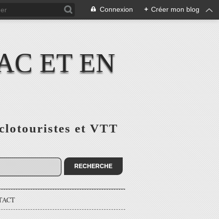
Connexion
+
Créer mon blog
AC ET EN
yclotouristes et VTT
TACT