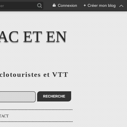
Connexion
+
Créer mon blog
AC ET EN
yclotouristes et VTT
TACT