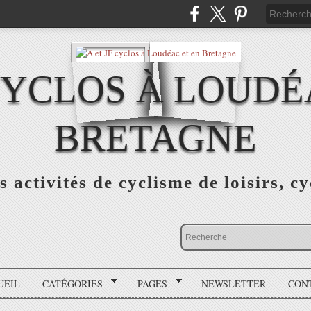
 CYCLOS À LOUDÉ
BRETAGNE
s activités de cyclisme de loisirs, c
UEIL
CATÉGORIES
PAGES
NEWSLETTER
CON