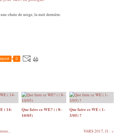
ne chute de neige, la nuit dernière.
epost
0
E ( 14-
Que faire ce WE? ( ( 8-
Que faire ce WE ( 1-
10/05)
3/05) ?
teur...
VARS 2017, J1.