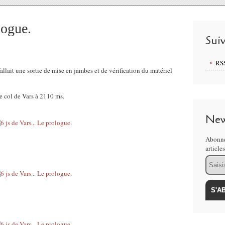
logue.
Sui
RS
llait une sortie de mise en jambes et de vérification du matériel
e col de Vars à 2110 ms.
New
Abonne
article
Email