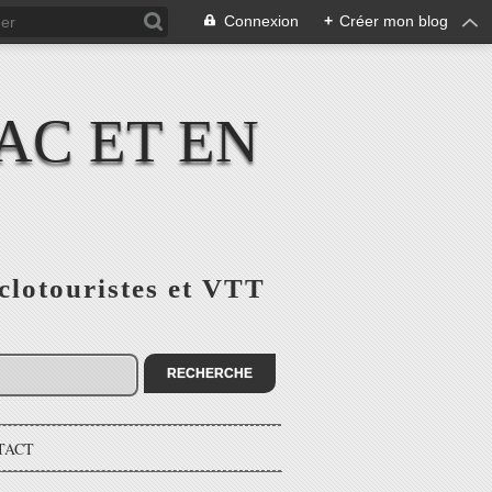
Connexion
+
Créer mon blog
AC ET EN
yclotouristes et VTT
TACT