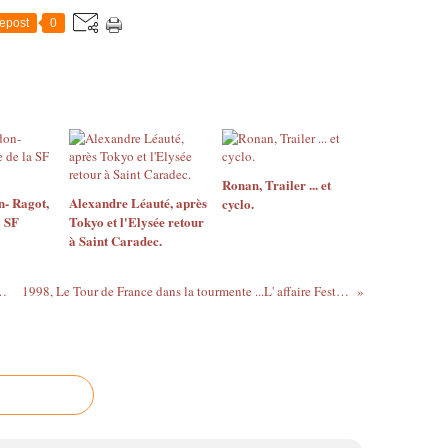
epost
0
Ronan, Trailer ... et
- Ragot,
Alexandre Léauté, après
cyclo.
a SF
Tokyo et l'Elysée retour
à Saint Caradec.
t'aime, moi non plus !
1998, Le Tour de France dans la tourmente ...L' affaire Festina.