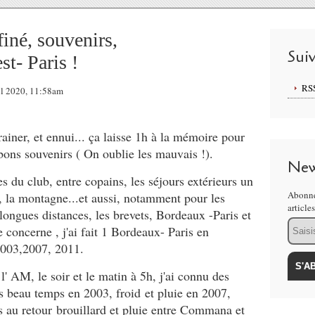
iné, souvenirs,
Sui
st- Paris !
RS
ril 2020, 11:58am
ainer, et ennui... ça laisse 1h à la mémoire pour
bons souvenirs ( On oublie les mauvais !).
New
es du club, entre copains, les séjours extérieurs un
Abonne
s, la montagne...et aussi, notamment pour les
article
ongues distances, les brevets, Bordeaux -Paris et
Email
 concerne , j'ai fait 1 Bordeaux- Paris en
2003,2007, 2011.
t l' AM, le soir et le matin à 5h, j'ai connu des
ès beau temps en 2003, froid et pluie en 2007,
s au retour brouillard et pluie entre Commana et