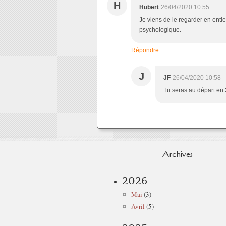
H
Hubert
26/04/2020 10:55
Je viens de le regarder en enti
psychologique.
Répondre
J
JF
26/04/2020 10:58
Tu seras au départ en 
Archives
2026
Mai
(3)
Avril
(5)