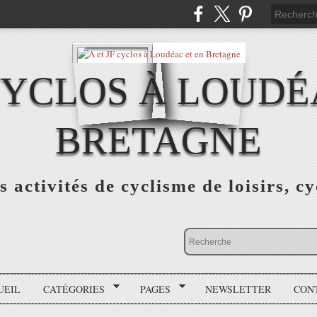
 CYCLOS À LOUDÉ
BRETAGNE
s activités de cyclisme de loisirs, c
UEIL
CATÉGORIES
PAGES
NEWSLETTER
CON