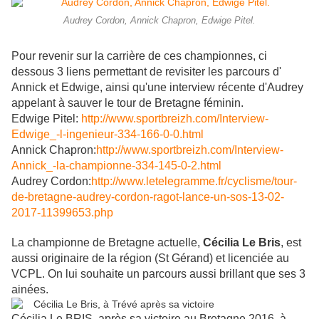
Audrey Cordon, Annick Chapron, Edwige Pitel.
Pour revenir sur la carrière de ces championnes, ci
dessous 3 liens permettant de revisiter les parcours d'
Annick et Edwige, ainsi qu'une interview récente d'Audrey
appelant à sauver le tour de Bretagne féminin.
Edwige Pitel:
http://www.sportbreizh.com/Interview-
Edwige_-l-ingenieur-334-166-0-0.html
Annick Chapron:
http://www.sportbreizh.com/Interview-
Annick_-la-championne-334-145-0-2.html
Audrey Cordon:
http://www.letelegramme.fr/cyclisme/tour-
de-bretagne-audrey-cordon-ragot-lance-un-sos-13-02-
2017-11399653.php
La championne de Bretagne actuelle,
Cécilia Le Bris
, est
aussi originaire de la région (St Gérand) et licenciée au
VCPL. On lui souhaite un parcours aussi brillant que ses 3
ainées.
Cécilia Le BRIS, après sa victoire au Bretagne 2016, à