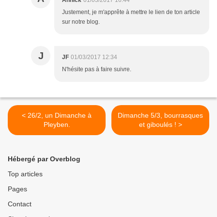
Annick
01/03/2017 16:44
Justement, je m'apprête à mettre le lien de ton article
sur notre blog.
J
JF
01/03/2017 12:34
N'hésite pas à faire suivre.
< 26/2, un Dimanche à
Dimanche 5/3, bourrasques
Pleyben.
et giboulés ! >
Hébergé par Overblog
Top articles
Pages
Contact