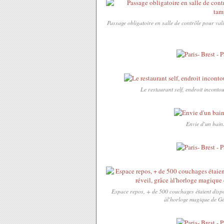
Passage obligatoire en salle de contrôle pour va
Le restaurant self, endroit inconto
Envie d'un bain.
Espace repos, + de 500 couchages étaient dispo
àl'horloge magique de Gér