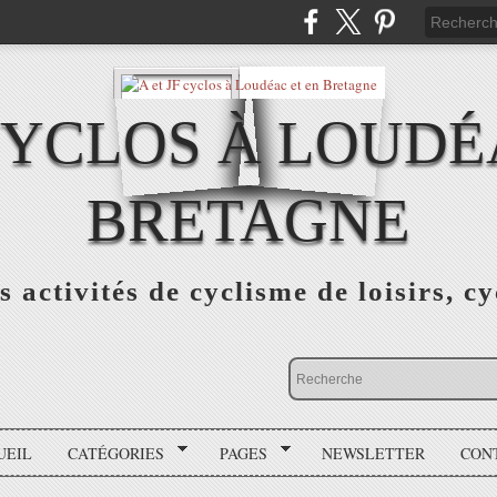
 CYCLOS À LOUDÉ
BRETAGNE
s activités de cyclisme de loisirs, c
UEIL
CATÉGORIES
PAGES
NEWSLETTER
CON