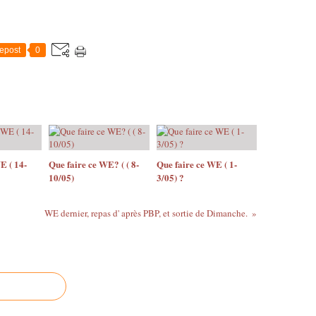
epost
0
E ( 14-
Que faire ce WE? ( ( 8-
Que faire ce WE ( 1-
10/05)
3/05) ?
WE dernier, repas d' après PBP, et sortie de Dimanche.